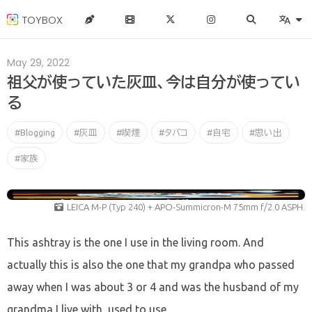
TOYBOX
May 29, 2022
祖父が使っていた灰皿、今は自分が使ってい
る
#Blogging
#灰皿
#喫煙
#タバコ
#自宅
#思い出
#家族
LEICA M-P (Typ 240) + APO-Summicron-M 75mm f/2.0 ASPH.
This ashtray is the one I use in the living room. And
actually this is also the one that my grandpa who passed
away when I was about 3 or 4 and was the husband of my
grandma I live with, used to use.