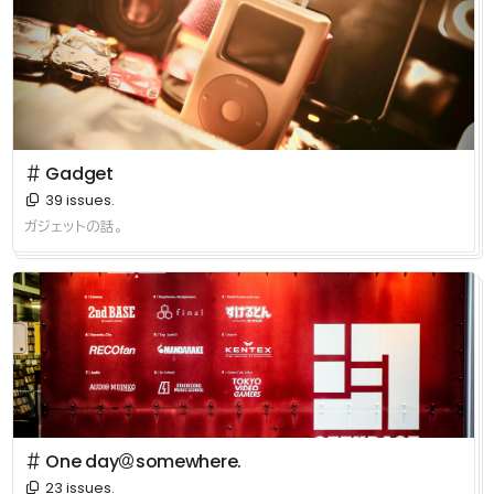
＃ Gadget
39 issues.
ガジェットの話。
＃ One day＠somewhere.
23 issues.